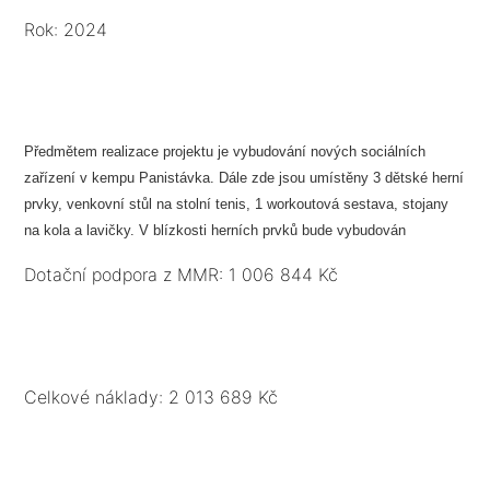
Rok: 2024
Předmětem realizace projektu je vybudování nových sociálních
zařízení v kempu Panistávka. Dále zde jsou umístěny 3 dětské herní
prvky, venkovní stůl na stolní tenis, 1 workoutová sestava, stojany
na kola a lavičky. V blízkosti herních prvků bude vybudován
smyslový chodníček (20 m). Bude instalován sčítač návštěvníků a
Dotační podpora z MMR: 1 006 844 Kč
umístěny 2 informační mapové panely. Vznikne 1 stezka s QR kody.
Součástí projektu je i marketing výstupů projektu.
Celkové náklady: 2 013 689 Kč