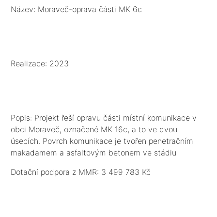
Název: Moraveč-oprava části MK 6c
Realizace: 2023
Popis: Projekt řeší opravu části místní komunikace v
obci Moraveč, označené MK 16c, a to ve dvou
úsecích. Povrch komunikace je tvořen penetračním
makadamem a asfaltovým betonem ve stádiu
degradace. Podkladní konstrukční nestmelené vrstvy
Dotační podpora z MMR: 3 499 783 Kč
jsou dostačující. Nevyhovující je stávající kryt z
penetračního makadamu a asfaltového betonu, který
je vyžilý, rozpraskaný a na některých místech se tvoří
kaverny. Odvodnění komunikací je provedeno