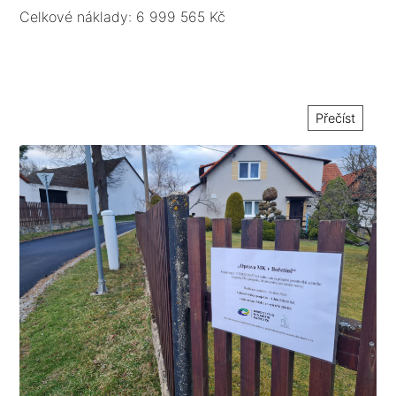
podélným a příčným spádem do nezpevněných ploch.
Celkové náklady: 6 999 565 Kč
Přečíst