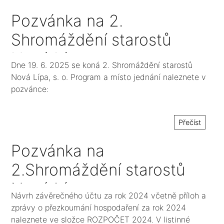
přezkoumání hospodaření
Pozvánka na 2.
Shromáždění starostů
Nová Lípa, s. o.
Dne 19. 6. 2025 se koná 2. Shromáždění starostů
Nová Lípa, s. o. Program a místo jednání naleznete v
pozvánce:
Přečíst
Pozvánka na
2.Shromáždění starostů
Nová Lípa, s. o. v roce
Návrh závěrečného účtu za rok 2024 včetně příloh a
2025
zprávy o přezkoumání hospodaření za rok 2024
naleznete ve složce ROZPOČET 2024. V listinné