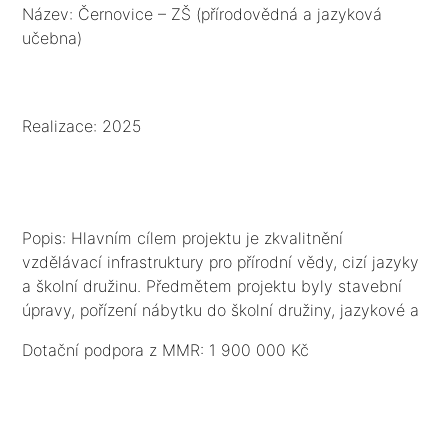
učebna)
Název: Černovice – ZŠ (přírodovědná a jazyková
učebna)
Realizace: 2025
Popis: Hlavním cílem projektu je zkvalitnění
vzdělávací infrastruktury pro přírodní vědy, cizí jazyky
a školní družinu. Předmětem projektu byly stavební
úpravy, pořízení nábytku do školní družiny, jazykové a
multifunkční přírodovědné učebny vč. IT vybavení.
Dotační podpora z MMR: 1 900 000 Kč