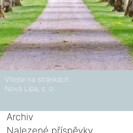
Vítejte na stránkách
Nová Lípa, s. o.
Archiv
Nalezené příspěvky