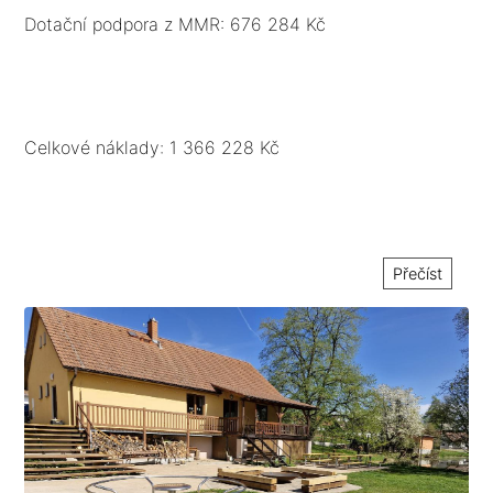
nebo penetračního makadamu. Bude provedeno
Dotační podpora z MMR: 676 284 Kč
rozrušení stávajícího povrchu v úsecích poškození,
očištění podkladu a položení 2 vrstev asfaltu.
Celkové náklady: 1 366 228 Kč
Přečíst