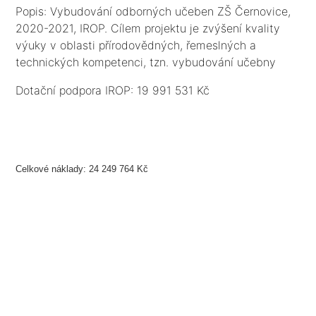
Popis: Vybudování odborných učeben ZŠ Černovice,
2020-2021, IROP. Cílem projektu je zvýšení kvality
výuky v oblasti přírodovědných, řemeslných a
technických kompetenci, tzn. vybudování učebny
přírodovědné a řemeslné a technické, kabinetů a
Dotační podpora IROP: 19 991 531 Kč
zázemí, vybavení nábytkem, IT a učebními
pomůckami a dále zajištění bezbariérovosti objektu
ZŠ vč. toalet.
Celkové náklady: 24 249 764 Kč