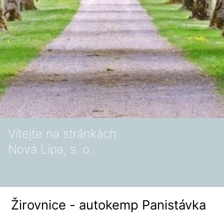
Vítejte na stránkách
Nová Lípa, s. o.
Žirovnice - autokemp Panistávka