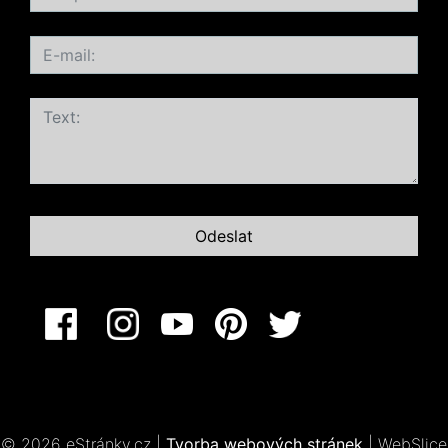
© 2026 eStránky.cz
|
Tvorba webových stránek
|
WebSlice