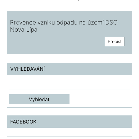
Prevence vzniku odpadu na území DSO
Nová Lípa
Přečíst
VYHLEDÁVÁNÍ
FACEBOOK