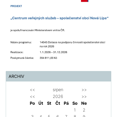
ARCHIV
<<
srpen
>>
<<
2026
>>
Po
Út
St
Čt
Pá
So
Ne
1
2
3
4
5
6
7
8
9