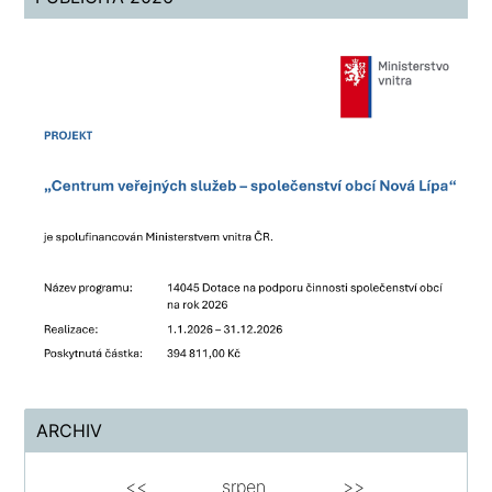
ARCHIV
<<
srpen
>>