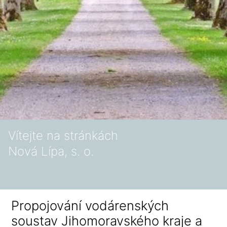
Vítejte na stránkách
Nová Lípa, s. o.
Propojování vodárenských
soustav Jihomoravského kraje a