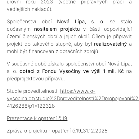
úrovni roku 2023 (včetně přípravných prací a
vedlejších nákladů).
Společenství obcí
Nová Lípa, s. o.
se stalo
dočasným
nositelem projektu
v části odpovídající
území členských obcí a jejich okolí. Cílem je připravit
projekt do takového stupně, aby byl
realizovatelný
a
mohl být financován z dotačních zdrojů.
V současné době získalo společenství obcí Nová Lípa,
s. o.
dotaci z Fondu Vysočiny ve výši 1 mil. Kč
na
předprojektovou přípravu.
Studie proveditelnosti:
https://www.kr-
vysocina.cz/studie%2Dproveditelnosti%2Dpropojovan
4126288/p1=122328
Prezentace k opatření č.19
Zpráva o projektu - opatření č.19_31.12.2025