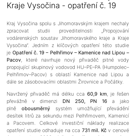
Kraje Vysočina - opatření č. 19
Kraj Vysočina spolu s Jihomoravským krajem nechaly
zpracovat studii proveditelnosti „Propojování
vodárenských soustav Jihomoravského kraje a Kraje
Vysočina“. Jedním z klíčových opatření této studie
je
Opatření č. 19 – Pelhřimov – Kamenice nad Lipou –
Pacov
, které navrhuje nový přivaděč pitné vody
propojující skupinový vodovod HU–PE–PA (Humpolec–
Pelhřimov–Pacov) s oblastí Kamenice nad Lipou a
dále se zásobovacími oblastmi Žirovnice a Počátky.
Navržený přivaděč má délku cca
60,9 km
, je řešen
převážně v dimenzi
DN 250, PN 16
a jako
plně
obousměrný
systém umožňující převádění
desítek litrů za sekundu mezi Pelhřimovem, Kamenicí
a Pacovem. Celkové investiční náklady realizace
opatření studie odhaduje na cca
731 mil. Kč
v cenové