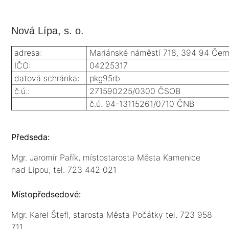
Nová Lípa, s. o.
adresa:
Mariánské náměstí 718, 394 94 Čer
IČO:
04225317
datová schránka:
pkg95rb
č.ú.:
271590225/0300 ČSOB
č.ú. 94-13115261/0710 ČNB
Předseda:
Mgr. Jaromír Pařík, místostarosta Města Kamenice
nad Lipou, tel. 723 442 021
Místopředsedové:
Mgr. Karel Štefl, starosta Města Počátky tel. 723 958
711