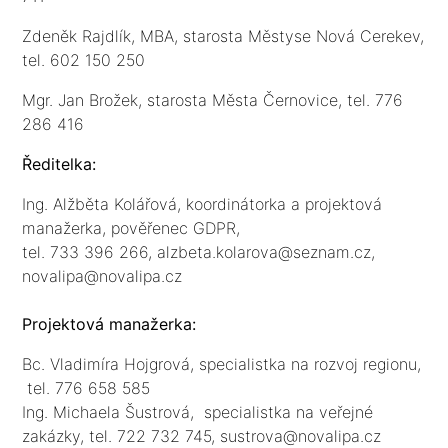
Zdeněk Rajdlík, MBA, starosta Městyse Nová Cerekev,
tel. 602 150 250
Mgr. Jan Brožek, starosta Města Černovice, tel. 776
286 416
Ředitelka:
Ing. Alžběta Kolářová, koordinátorka a projektová
manažerka, pověřenec GDPR,
tel. 733 396 266, alzbeta.kolarova@seznam.cz,
novalipa@novalipa.cz
Projektová manažerka:
Bc. Vladimíra Hojgrová, specialistka na rozvoj regionu,
tel. 776 658 585
Ing. Michaela Šustrová, specialistka na veřejné
zakázky,
tel. 722 732 745, sustrova@novalipa.cz