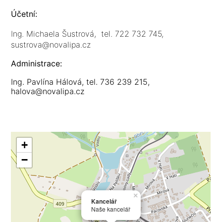
Účetní:
Ing. Michaela Šustrová,
tel. 722 732 745,
sustrova@novalipa.cz
Administrace:
Ing. Pavlína Hálová, tel. 736 239 215,
halova@novalipa.cz
+
−
×
Kancelář
Naše kancelář