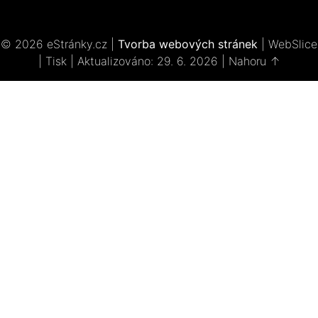
© 2026 eStránky.cz
|
Tvorba webových stránek
|
WebSlice
|
Tisk
|
Aktualizováno: 29. 6. 2026
|
Nahoru ↑