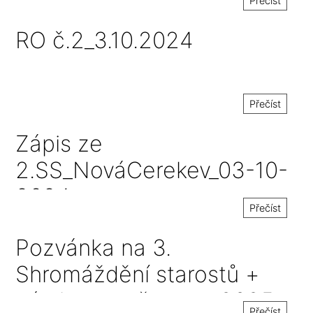
Přečíst
RO č.2_3.10.2024
Přečíst
Zápis ze
2.SS_NováCerekev_03-10-
2024
Přečíst
Pozvánka na 3.
Shromáždění starostů +
návrh rozpočtu na r.2025
Přečíst