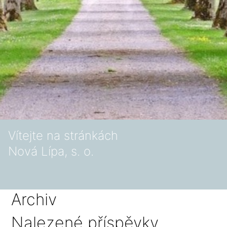
Vítejte na stránkách
Nová Lípa, s. o.
Archiv
Nalezené příspěvky