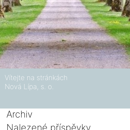
Vítejte na stránkách
Nová Lípa, s. o.
Archiv
Nalezené příspěvky