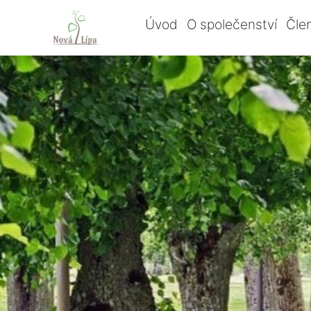
Úvod
O společenství
Čle