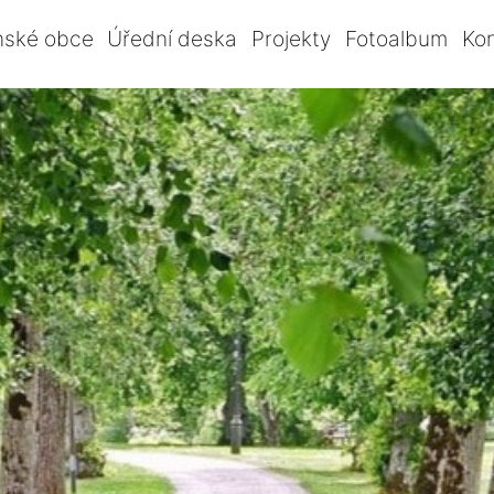
nské obce
Úřední deska
Projekty
Fotoalbum
Ko