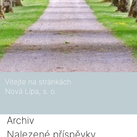
Vítejte na stránkách
Nová Lípa, s. o.
Archiv
Nalezené příspěvky