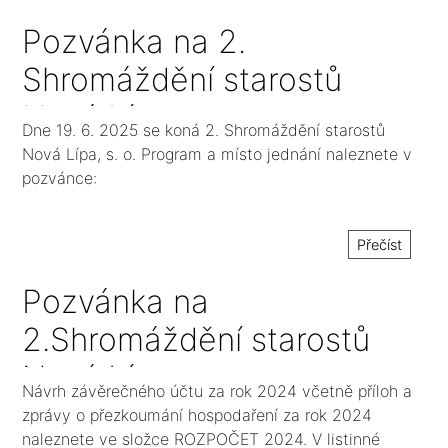
přezkoumání hospodaření
Pozvánka na 2.
Shromáždění starostů
Nová Lípa, s. o.
Dne 19. 6. 2025 se koná 2. Shromáždění starostů
Nová Lípa, s. o. Program a místo jednání naleznete v
pozvánce:
Přečíst
Pozvánka na
2.Shromáždění starostů
Nová Lípa, s. o. v roce
Návrh závěrečného účtu za rok 2024 včetně příloh a
2025
zprávy o přezkoumání hospodaření za rok 2024
naleznete ve složce ROZPOČET 2024. V listinné