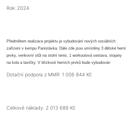
Rok: 2024
Předmětem realizace projektu je vybudování nových sociálních
zařízení v kempu Panistávka. Dále zde jsou umístěny 3 dětské herní
prvky, venkovní stůl na stolní tenis, 1 workoutová sestava, stojany
na kola a lavičky. V blízkosti herních prvků bude vybudován
smyslový chodníček (20 m). Bude instalován sčítač návštěvníků a
Dotační podpora z MMR: 1 006 844 Kč
umístěny 2 informační mapové panely. Vznikne 1 stezka s QR kody.
Součástí projektu je i marketing výstupů projektu.
Celkové náklady: 2 013 689 Kč