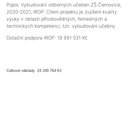
Popis: Vybudování odborných učeben ZŠ Černovice,
2020-2021, IROP. Cílem projektu je zvýšení kvality
výuky v oblasti přírodovědných, řemeslných a
technických kompetenci, tzn. vybudování učebny
přírodovědné a řemeslné a technické, kabinetů a
Dotační podpora IROP: 19 991 531 Kč
zázemí, vybavení nábytkem, IT a učebními
pomůckami a dále zajištění bezbariérovosti objektu
ZŠ vč. toalet.
Celkové náklady: 24 249 764 Kč