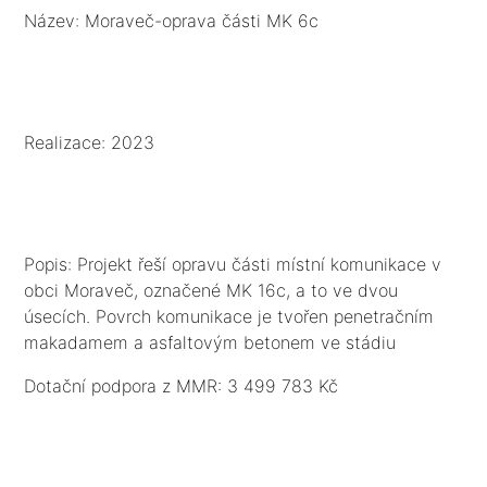
Název: Moraveč-oprava části MK 6c
Realizace: 2023
Popis: Projekt řeší opravu části místní komunikace v
obci Moraveč, označené MK 16c, a to ve dvou
úsecích. Povrch komunikace je tvořen penetračním
makadamem a asfaltovým betonem ve stádiu
degradace. Podkladní konstrukční nestmelené vrstvy
Dotační podpora z MMR: 3 499 783 Kč
jsou dostačující. Nevyhovující je stávající kryt z
penetračního makadamu a asfaltového betonu, který
je vyžilý, rozpraskaný a na některých místech se tvoří
kaverny. Odvodnění komunikací je provedeno