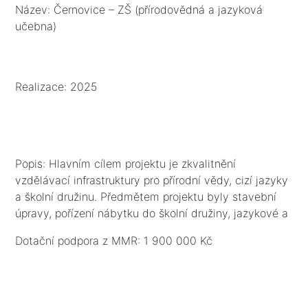
učebna)
Název: Černovice – ZŠ (přírodovědná a jazyková
učebna)
Realizace: 2025
Popis: Hlavním cílem projektu je zkvalitnění
vzdělávací infrastruktury pro přírodní vědy, cizí jazyky
a školní družinu. Předmětem projektu byly stavební
úpravy, pořízení nábytku do školní družiny, jazykové a
multifunkční přírodovědné učebny vč. IT vybavení.
Dotační podpora z MMR: 1 900 000 Kč