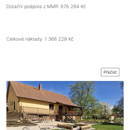
nebo penetračního makadamu. Bude provedeno
Dotační podpora z MMR: 676 284 Kč
rozrušení stávajícího povrchu v úsecích poškození,
očištění podkladu a položení 2 vrstev asfaltu.
Celkové náklady: 1 366 228 Kč
Přečíst