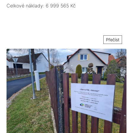
podélným a příčným spádem do nezpevněných ploch.
Celkové náklady: 6 999 565 Kč
Přečíst