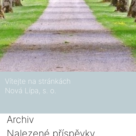
Vítejte na stránkách
Nová Lípa, s. o.
Archiv
Nalezené příspěvky