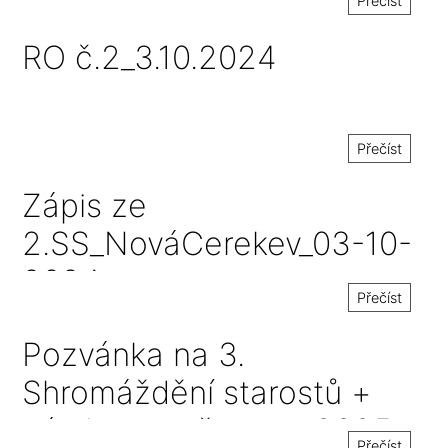
Přečíst
RO č.2_3.10.2024
Přečíst
Zápis ze
2.SS_NováCerekev_03-10-
2024
Přečíst
Pozvánka na 3.
Shromáždění starostů +
návrh rozpočtu na r.2025
Přečíst