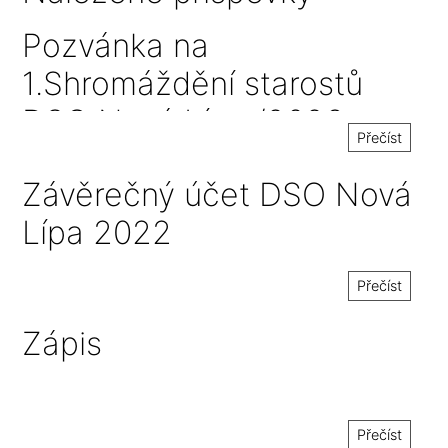
Pozvánka na
1.Shromáždění starostů
DSO Nová Lípa /2023 a
Přečíst
návrh závěrečného
Závěrečný účet DSO Nová
účtu/2022
Lípa 2022
Přečíst
Zápis
Přečíst