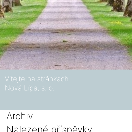
Vítejte na stránkách
Nová Lípa, s. o.
Archiv
Nalezené příspěvky