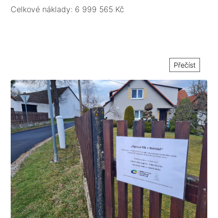
podélným a příčným spádem do nezpevněných ploch.
Celkové náklady: 6 999 565 Kč
Přečíst