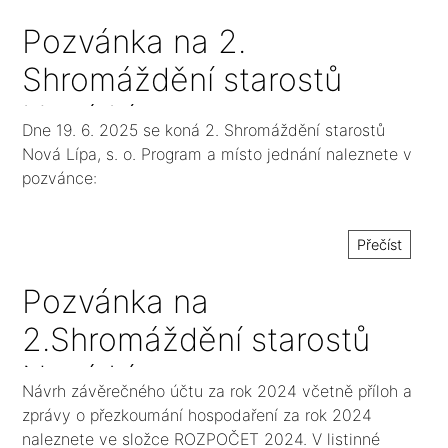
přezkoumání hospodaření
Pozvánka na 2.
Shromáždění starostů
Nová Lípa, s. o.
Dne 19. 6. 2025 se koná 2. Shromáždění starostů
Nová Lípa, s. o. Program a místo jednání naleznete v
pozvánce:
Přečíst
Pozvánka na
2.Shromáždění starostů
Nová Lípa, s. o. v roce
Návrh závěrečného účtu za rok 2024 včetně příloh a
2025
zprávy o přezkoumání hospodaření za rok 2024
naleznete ve složce ROZPOČET 2024. V listinné