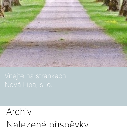
Vítejte na stránkách
Nová Lípa, s. o.
Archiv
Nalezené příspěvky