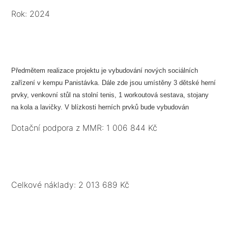
Rok: 2024
Předmětem realizace projektu je vybudování nových sociálních
zařízení v kempu Panistávka. Dále zde jsou umístěny 3 dětské herní
prvky, venkovní stůl na stolní tenis, 1 workoutová sestava, stojany
na kola a lavičky. V blízkosti herních prvků bude vybudován
smyslový chodníček (20 m). Bude instalován sčítač návštěvníků a
Dotační podpora z MMR: 1 006 844 Kč
umístěny 2 informační mapové panely. Vznikne 1 stezka s QR kody.
Součástí projektu je i marketing výstupů projektu.
Celkové náklady: 2 013 689 Kč