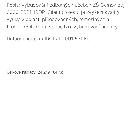
Popis: Vybudování odborných učeben ZŠ Černovice,
2020-2021, IROP. Cílem projektu je zvýšení kvality
výuky v oblasti přírodovědných, řemeslných a
technických kompetenci, tzn. vybudování učebny
přírodovědné a řemeslné a technické, kabinetů a
Dotační podpora IROP: 19 991 531 Kč
zázemí, vybavení nábytkem, IT a učebními
pomůckami a dále zajištění bezbariérovosti objektu
ZŠ vč. toalet.
Celkové náklady: 24 249 764 Kč