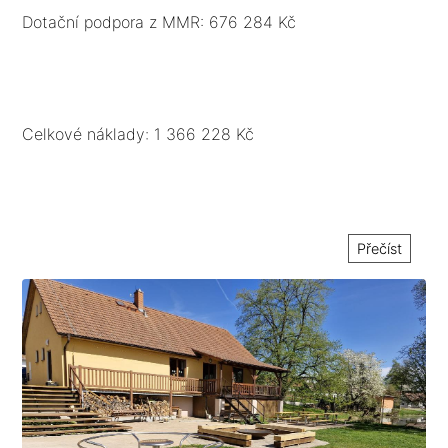
nebo penetračního makadamu. Bude provedeno
Dotační podpora z MMR: 676 284 Kč
rozrušení stávajícího povrchu v úsecích poškození,
očištění podkladu a položení 2 vrstev asfaltu.
Celkové náklady: 1 366 228 Kč
Přečíst