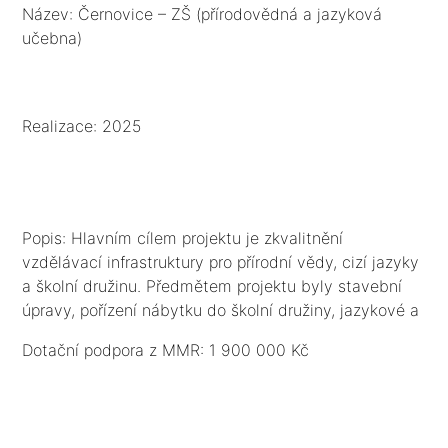
učebna)
Název: Černovice – ZŠ (přírodovědná a jazyková
učebna)
Realizace: 2025
Popis: Hlavním cílem projektu je zkvalitnění
vzdělávací infrastruktury pro přírodní vědy, cizí jazyky
a školní družinu. Předmětem projektu byly stavební
úpravy, pořízení nábytku do školní družiny, jazykové a
multifunkční přírodovědné učebny vč. IT vybavení.
Dotační podpora z MMR: 1 900 000 Kč