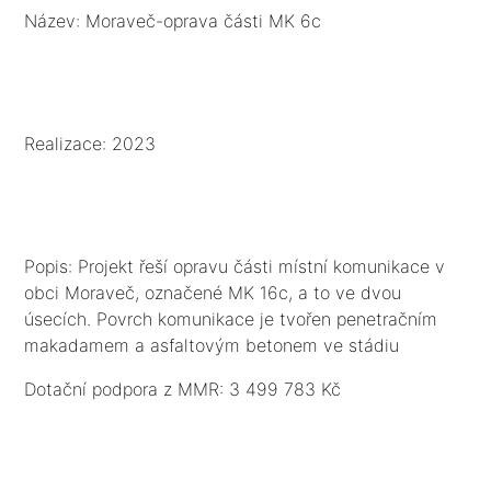
Název: Moraveč-oprava části MK 6c
Realizace: 2023
Popis: Projekt řeší opravu části místní komunikace v
obci Moraveč, označené MK 16c, a to ve dvou
úsecích. Povrch komunikace je tvořen penetračním
makadamem a asfaltovým betonem ve stádiu
degradace. Podkladní konstrukční nestmelené vrstvy
Dotační podpora z MMR: 3 499 783 Kč
jsou dostačující. Nevyhovující je stávající kryt z
penetračního makadamu a asfaltového betonu, který
je vyžilý, rozpraskaný a na některých místech se tvoří
kaverny. Odvodnění komunikací je provedeno