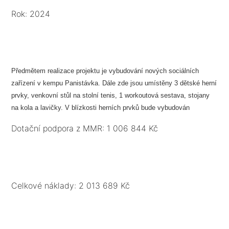
Rok: 2024
Předmětem realizace projektu je vybudování nových sociálních
zařízení v kempu Panistávka. Dále zde jsou umístěny 3 dětské herní
prvky, venkovní stůl na stolní tenis, 1 workoutová sestava, stojany
na kola a lavičky. V blízkosti herních prvků bude vybudován
smyslový chodníček (20 m). Bude instalován sčítač návštěvníků a
Dotační podpora z MMR: 1 006 844 Kč
umístěny 2 informační mapové panely. Vznikne 1 stezka s QR kody.
Součástí projektu je i marketing výstupů projektu.
Celkové náklady: 2 013 689 Kč