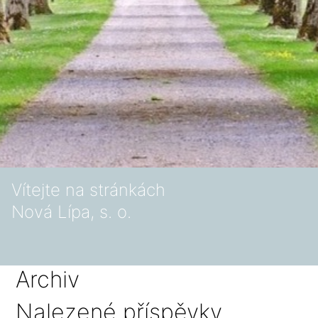
Vítejte na stránkách
Nová Lípa, s. o.
Archiv
Nalezené příspěvky