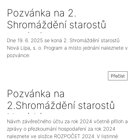
přezkoumání hospodaření
Pozvánka na 2.
Shromáždění starostů
Nová Lípa, s. o.
Dne 19. 6. 2025 se koná 2. Shromáždění starostů
Nová Lípa, s. o. Program a místo jednání naleznete v
pozvánce:
Přečíst
Pozvánka na
2.Shromáždění starostů
Nová Lípa, s. o. v roce
Návrh závěrečného účtu za rok 2024 včetně příloh a
2025
zprávy o přezkoumání hospodaření za rok 2024
naleznete ve složce ROZPOČET 2024. V listinné