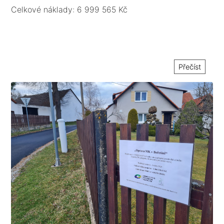
podélným a příčným spádem do nezpevněných ploch.
Celkové náklady: 6 999 565 Kč
Přečíst