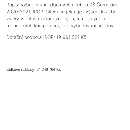
Popis: Vybudování odborných učeben ZŠ Černovice,
2020-2021, IROP. Cílem projektu je zvýšení kvality
výuky v oblasti přírodovědných, řemeslných a
technických kompetenci, tzn. vybudování učebny
přírodovědné a řemeslné a technické, kabinetů a
Dotační podpora IROP: 19 991 531 Kč
zázemí, vybavení nábytkem, IT a učebními
pomůckami a dále zajištění bezbariérovosti objektu
ZŠ vč. toalet.
Celkové náklady: 24 249 764 Kč