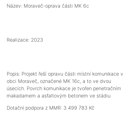
Název: Moraveč-oprava části MK 6c
Realizace: 2023
Popis: Projekt řeší opravu části místní komunikace v
obci Moraveč, označené MK 16c, a to ve dvou
úsecích. Povrch komunikace je tvořen penetračním
makadamem a asfaltovým betonem ve stádiu
degradace. Podkladní konstrukční nestmelené vrstvy
Dotační podpora z MMR: 3 499 783 Kč
jsou dostačující. Nevyhovující je stávající kryt z
penetračního makadamu a asfaltového betonu, který
je vyžilý, rozpraskaný a na některých místech se tvoří
kaverny. Odvodnění komunikací je provedeno