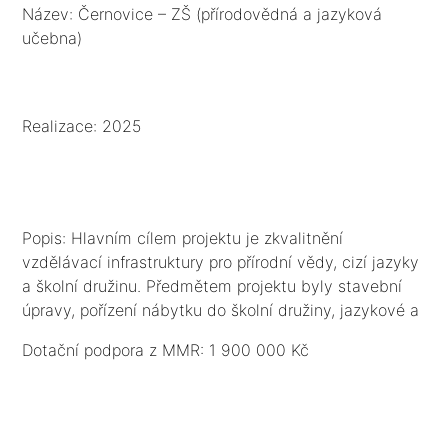
učebna)
Název: Černovice – ZŠ (přírodovědná a jazyková
učebna)
Realizace: 2025
Popis: Hlavním cílem projektu je zkvalitnění
vzdělávací infrastruktury pro přírodní vědy, cizí jazyky
a školní družinu. Předmětem projektu byly stavební
úpravy, pořízení nábytku do školní družiny, jazykové a
multifunkční přírodovědné učebny vč. IT vybavení.
Dotační podpora z MMR: 1 900 000 Kč