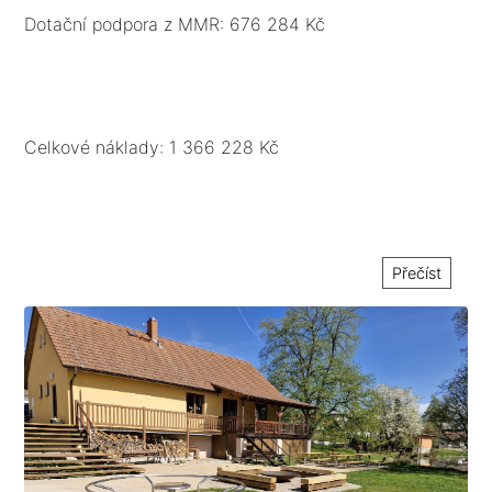
nebo penetračního makadamu. Bude provedeno
Dotační podpora z MMR: 676 284 Kč
rozrušení stávajícího povrchu v úsecích poškození,
očištění podkladu a položení 2 vrstev asfaltu.
Celkové náklady: 1 366 228 Kč
Přečíst