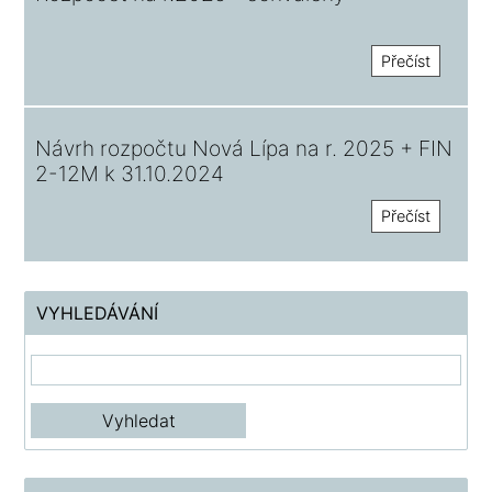
Přečíst
Návrh rozpočtu Nová Lípa na r. 2025 + FIN
2-12M k 31.10.2024
Přečíst
VYHLEDÁVÁNÍ