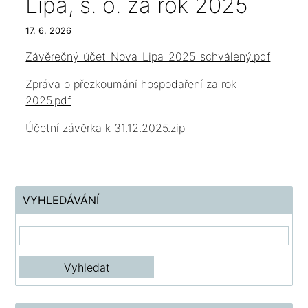
Lípa, s. o. za rok 2025
17. 6. 2026
Závěrečný_účet_Nova_Lipa_2025_schválený.pdf
Zpráva o přezkoumání hospodaření za rok
2025.pdf
Účetní závěrka k 31.12.2025.zip
VYHLEDÁVÁNÍ