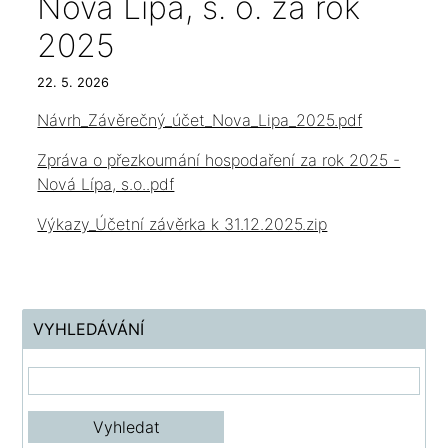
Nová Lípa, s. o. za rok
2025
22. 5. 2026
Návrh_Závěrečný_účet_Nova_Lipa_2025.pdf
Zpráva o přezkoumání hospodaření za rok 2025 -
Nová Lípa, s.o..pdf
Výkazy_Účetní závěrka k 31.12.2025.zip
VYHLEDÁVÁNÍ