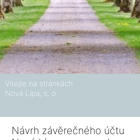
Vítejte na stránkách
Nová Lípa, s. o.
Návrh závěrečného účtu