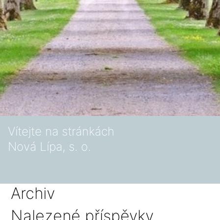
Vítejte na stránkách
Nová Lípa, s. o.
Archiv
Nalezené příspěvky