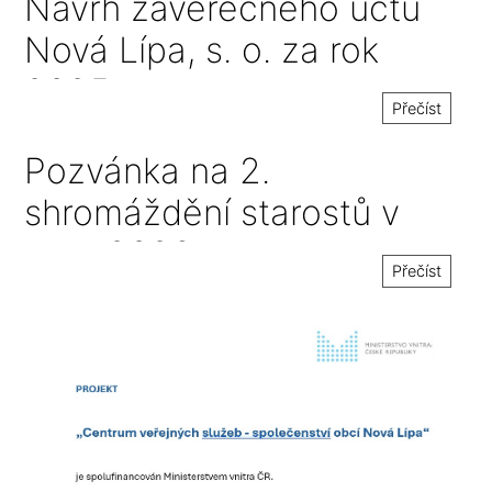
Návrh závěrečného účtu
Nová Lípa, s. o. za rok
2025
Přečíst
Pozvánka na 2.
shromáždění starostů v
roce 2026
Přečíst