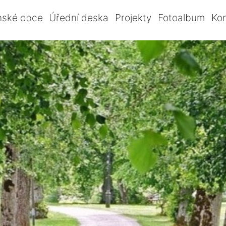
nské obce
Úřední deska
Projekty
Fotoalbum
Ko