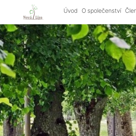
Úvod
O společenství
Čle