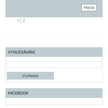
Přečíst
1
|
2
VYHLEDÁVÁNÍ
FACEBOOK