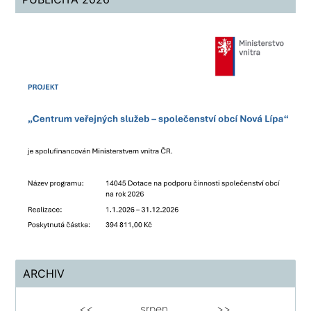
ARCHIV
<<
srpen
>>