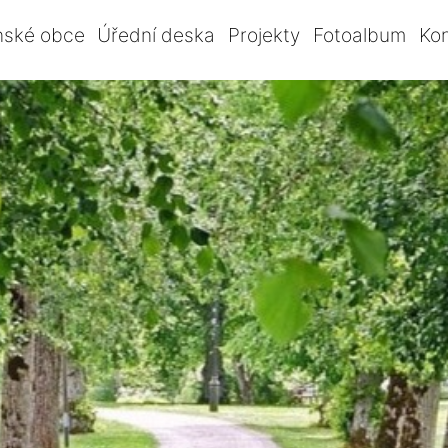
nské obce
Úřední deska
Projekty
Fotoalbum
Ko