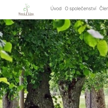
Úvod
O společenství
Čle