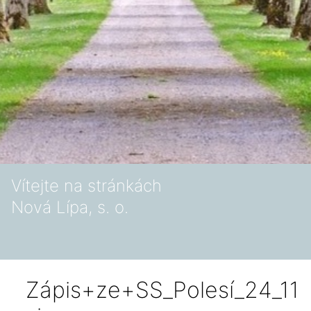
Vítejte na stránkách
Nová Lípa, s. o.
Zápis+ze+SS_Polesí_24_11