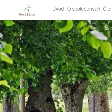
Úvod
O společenství
Čle