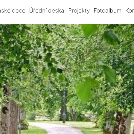
nské obce
Úřední deska
Projekty
Fotoalbum
Ko