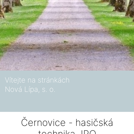
Vítejte na stránkách
Nová Lípa, s. o.
Černovice - hasičská
technika JPO