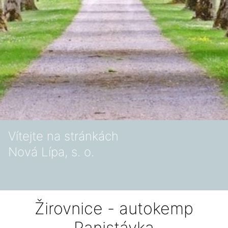
Vítejte na stránkách
Nová Lípa, s. o.
Žirovnice - autokemp
Panistávka