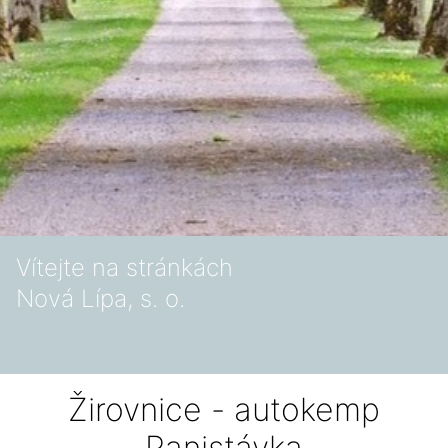
Vítejte na stránkách
Nová Lípa, s. o.
Žirovnice - autokemp
Panistávka