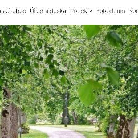
nské obce
Úřední deska
Projekty
Fotoalbum
Ko