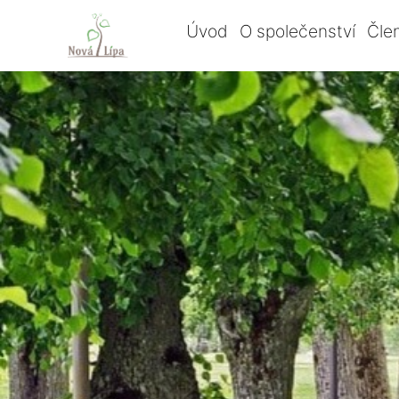
Úvod
O společenství
Čle