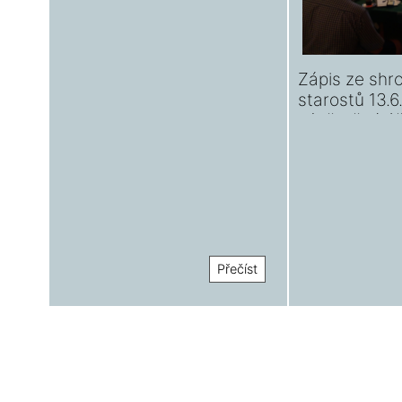
Zápis ze shr
starostů 13.6
závěrečný ú
Přečíst