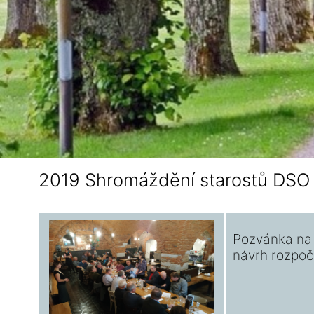
2019 Shromáždění starostů DSO
Pozvánka na
návrh rozpoč
2020