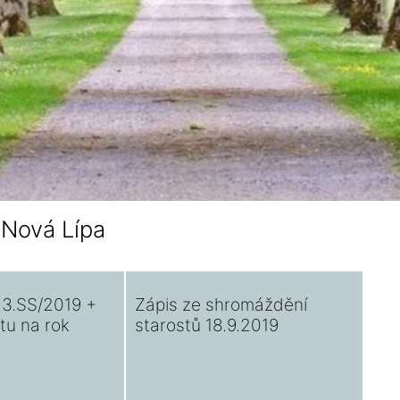
 Nová Lípa
 3.SS/2019 +
Zápis ze shromáždění
tu na rok
starostů 18.9.2019