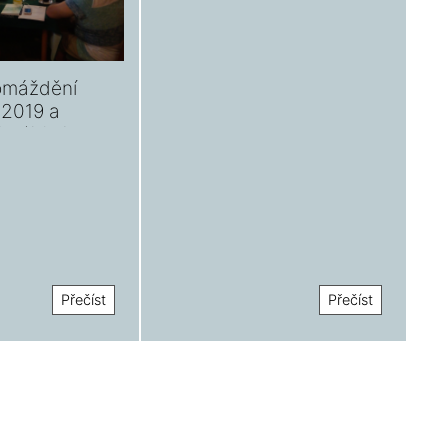
omáždění
.2019 a
čet/2018
Přečíst
Přečíst