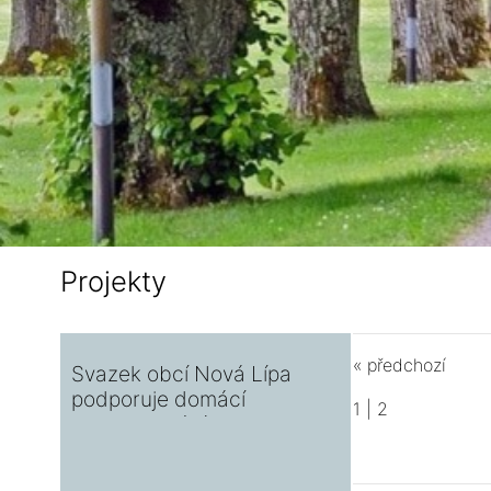
Projekty
« předchozí
Svazek obcí Nová Lípa
podporuje domácí
1
|
2
kompostování