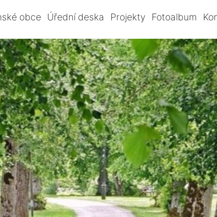
nské obce
Úřední deska
Projekty
Fotoalbum
Ko