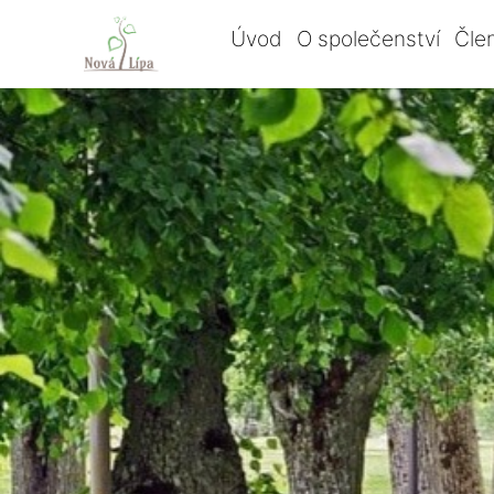
Úvod
O společenství
Čle