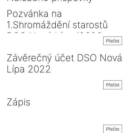
Pozvánka na
1.Shromáždění starostů
DSO Nová Lípa /2023 a
Přečíst
návrh závěrečného
Závěrečný účet DSO Nová
účtu/2022
Lípa 2022
Přečíst
Zápis
Přečíst