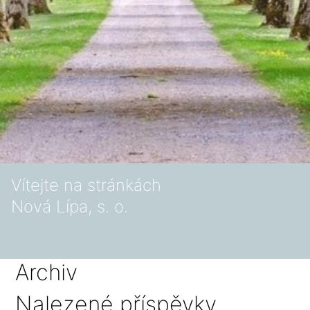
Vítejte na stránkách
Nová Lípa, s. o.
Archiv
Nalezené příspěvky