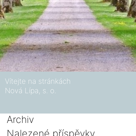
Vítejte na stránkách
Nová Lípa, s. o.
Archiv
Nalezené příspěvky