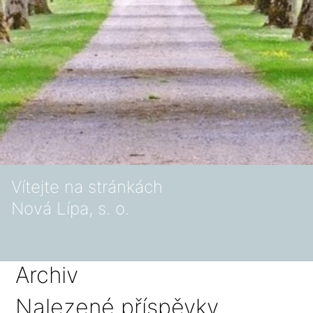
Vítejte na stránkách
Nová Lípa, s. o.
Archiv
Nalezené příspěvky