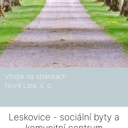
Vítejte na stránkách
Nová Lípa, s. o.
Leskovice - sociální byty a
komunitní centrum