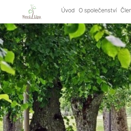
Úvod
O společenství
Čle