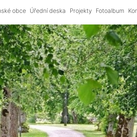
nské obce
Úřední deska
Projekty
Fotoalbum
Ko