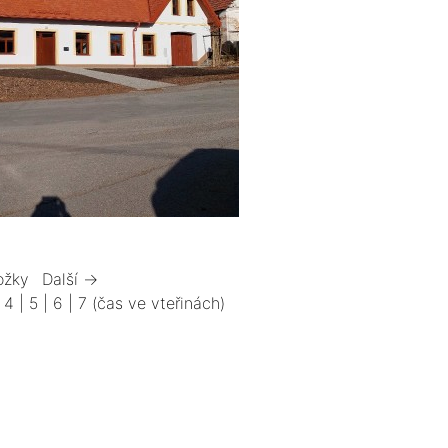
ožky
Další →
|
4
|
5
|
6
|
7
(čas ve vteřinách)