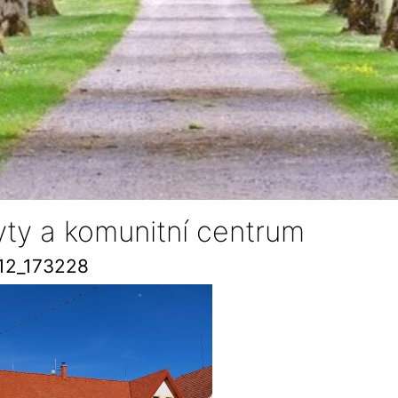
byty a komunitní centrum
12_173228