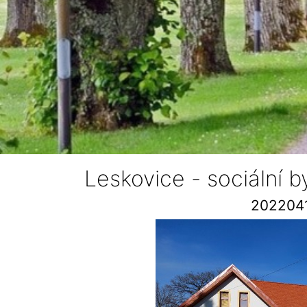
Leskovice - sociální 
202204