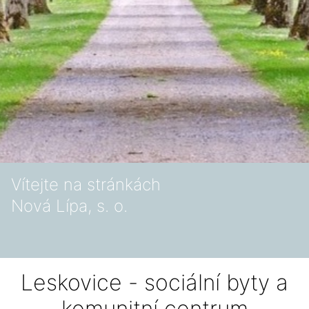
Vítejte na stránkách
Nová Lípa, s. o.
Leskovice - sociální byty a
komunitní centrum