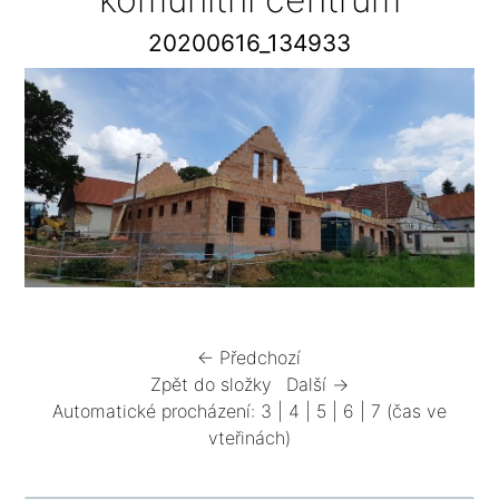
20200616_134933
← Předchozí
Zpět do složky
Další →
Automatické procházení:
3
|
4
|
5
|
6
|
7
(čas ve
vteřinách)