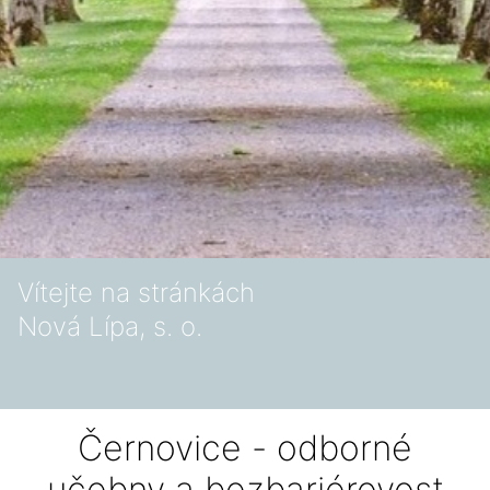
Vítejte na stránkách
Nová Lípa, s. o.
Černovice - odborné
učebny a bezbariérovost