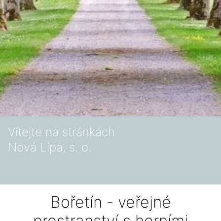
Vítejte na stránkách
Nová Lípa, s. o.
Bořetín - veřejné
prostranství s herními