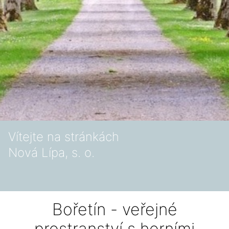
Vítejte na stránkách
Nová Lípa, s. o.
Bořetín - veřejné
prostranství s herními