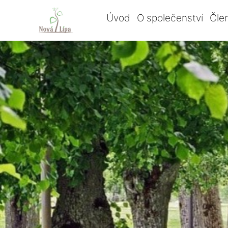
Úvod
O společenství
Čle