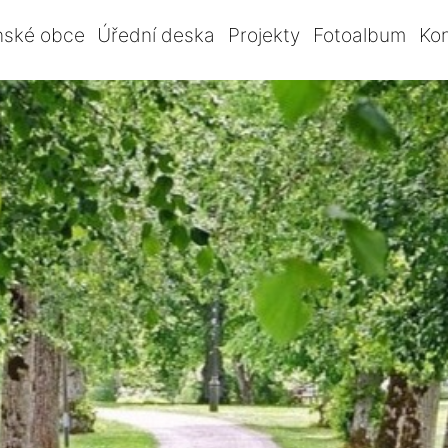
nské obce
Úřední deska
Projekty
Fotoalbum
Ko