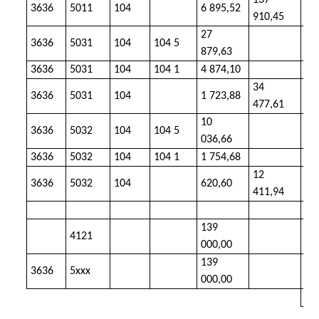
137
3636
5011
104
6 895,52
vý
910,45
27
3636
5031
104
104 5
vý
879,63
3636
5031
104
104 1
4 874,10
vý
34
3636
5031
104
1 723,88
výd
477,61
10
3636
5032
104
104 5
vý
036,66
3636
5032
104
104 1
1 754,68
vý
12
3636
5032
104
620,60
vý
411,94
139
4121
mi
000,00
139
nei
3636
5xxx
000,00
vý