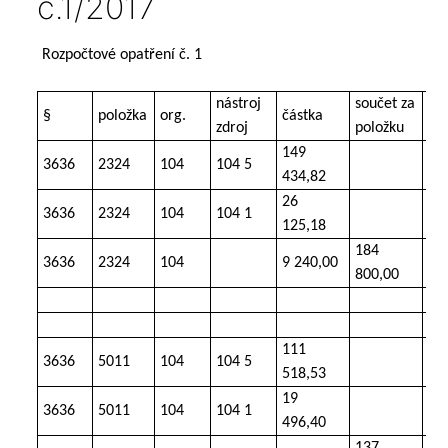
č.1/2017
Rozpočtové opatření č. 1
nástroj
součet za
§
položka
org.
částka
tex
zdroj
položku
149
3636
2324
104
104 5
př
434,82
26
3636
2324
104
104 1
př
125,18
184
3636
2324
104
9 240,00
ost
800,00
111
3636
5011
104
104 5
vý
518,53
19
3636
5011
104
104 1
vý
496,40