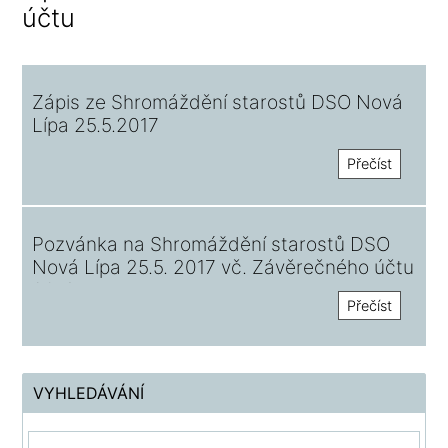
účtu
Zápis ze Shromáždění starostů DSO Nová
Lípa 25.5.2017
Přečíst
Pozvánka na Shromáždění starostů DSO
Nová Lípa 25.5. 2017 vč. Závěrečného účtu
2016
Přečíst
VYHLEDÁVÁNÍ