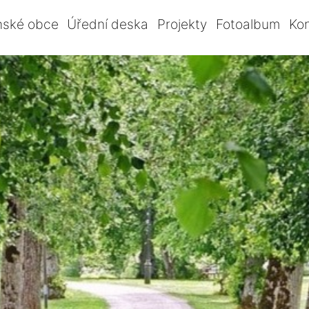
nské obce
Úřední deska
Projekty
Fotoalbum
Ko