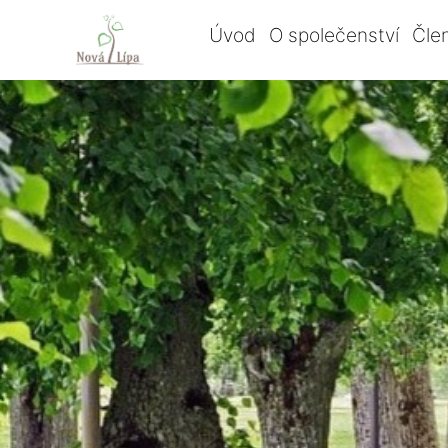
Úvod
O společenství
Čle