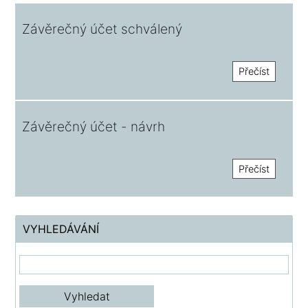
Závěrečný účet schválený
Přečíst
Závěrečný účet - návrh
Přečíst
VYHLEDÁVÁNÍ