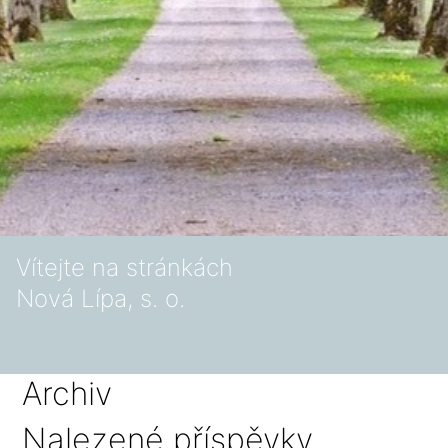
Vítejte na stránkách
Nová Lípa, s. o.
Archiv
Nalezené příspěvky