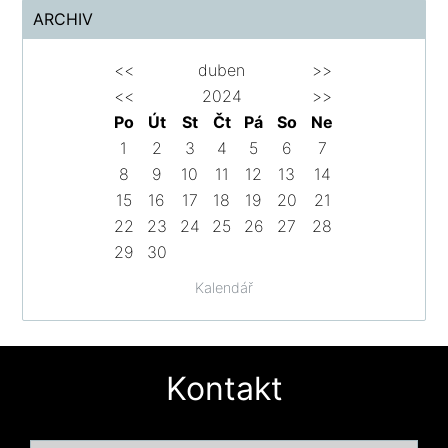
ARCHIV
<<
duben
>>
<<
2024
>>
Po
Út
St
Čt
Pá
So
Ne
1
2
3
4
5
6
7
8
9
10
11
12
13
14
15
16
17
18
19
20
21
22
23
24
25
26
27
28
29
30
Kalendář
Kontakt