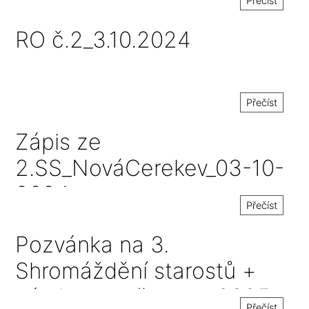
Přečíst
RO č.2_3.10.2024
Přečíst
Zápis ze
2.SS_NováCerekev_03-10-
2024
Přečíst
Pozvánka na 3.
Shromáždění starostů +
návrh rozpočtu na r.2025
Přečíst