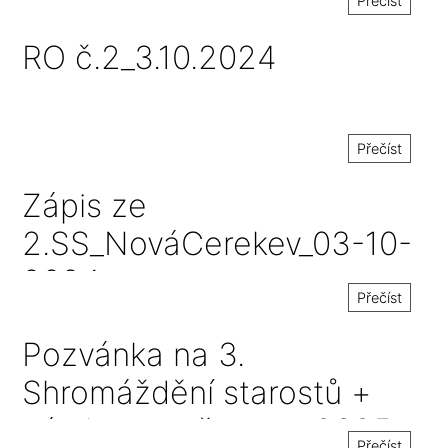
Přečíst
RO č.2_3.10.2024
Přečíst
Zápis ze
2.SS_NováCerekev_03-10-
2024
Přečíst
Pozvánka na 3.
Shromáždění starostů +
návrh rozpočtu na r.2025
Přečíst