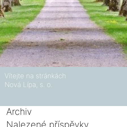
Vítejte na stránkách
Nová Lípa, s. o.
Archiv
Nalezené příspěvky