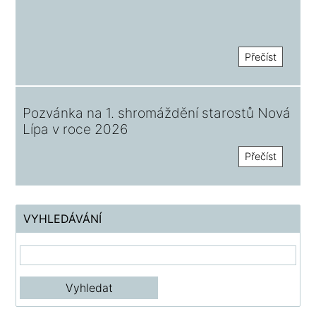
Přečíst
Pozvánka na 1. shromáždění starostů Nová
Lípa v roce 2026
Přečíst
VYHLEDÁVÁNÍ